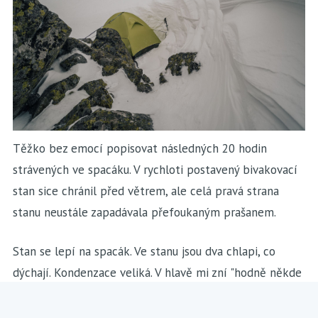
Těžko bez emocí popisovat následných 20 hodin
strávených ve spacáku. V rychloti postavený bivakovací
stan sice chránil před větrem, ale celá pravá strana
stanu neustále zapadávala přefoukaným prašanem.
Stan se lepí na spacák. Ve stanu jsou dva chlapi, co
dýchají. Kondenzace veliká. V hlavě mi zní "hodně někde
budeš". Velký špatný. Teplota venku klesá k minus deseti.
Takhle se seknout v předpovědi, to jde snad jenom v