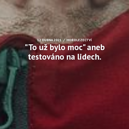
/
12 DUBNA 2021
HOROLEZECTVÍ
"To už bylo moc" aneb
testováno na lidech.