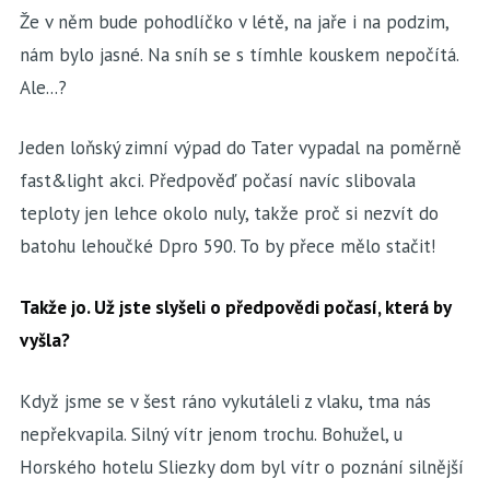
Že v něm bude pohodlíčko v létě, na jaře i na podzim,
nám bylo jasné. Na sníh se s tímhle kouskem nepočítá.
Ale...?
Jeden loňský zimní výpad do Tater vypadal na poměrně
fast&light akci. Předpověď počasí navíc slibovala
teploty jen lehce okolo nuly, takže proč si nezvít do
batohu lehoučké Dpro 590. To by přece mělo stačit!
Takže jo. Už jste slyšeli o předpovědi počasí, která by
vyšla?
Když jsme se v šest ráno vykutáleli z vlaku, tma nás
nepřekvapila. Silný vítr jenom trochu. Bohužel, u
Horského hotelu Sliezky dom byl vítr o poznání silnější