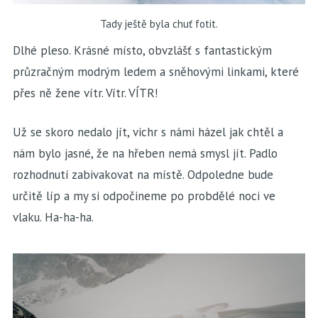
Tady ještě byla chuť fotit.
Dlhé pleso. Krásné místo, obvzlášť s fantastickým
průzračným modrým ledem a sněhovými linkami, které
přes ně žene vítr. Vítr. VÍTR!
Už se skoro nedalo jít, vichr s námi házel jak chtěl a
nám bylo jasné, že na hřeben nemá smysl jít. Padlo
rozhodnutí zabivakovat na místě. Odpoledne bude
určitě líp a my si odpočineme po probdělé noci ve
vlaku. Ha-ha-ha.