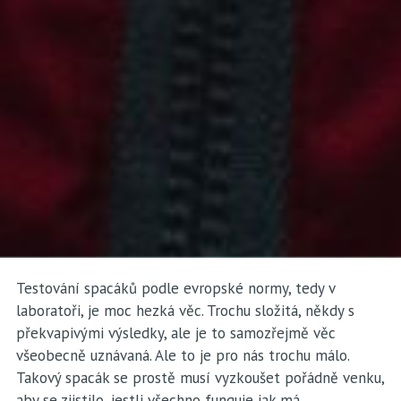
Testování spacáků podle evropské normy, tedy v
laboratoři, je moc hezká věc. Trochu složitá, někdy s
překvapivými výsledky, ale je to samozřejmě věc
všeobecně uznávaná. Ale to je pro nás trochu málo.
Takový spacák se prostě musí vyzkoušet pořádně venku,
aby se zjistilo, jestli všechno funguje jak má.