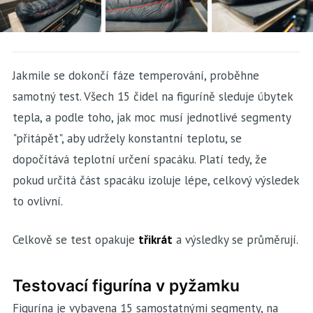
Jakmile se dokončí fáze temperování, proběhne
samotný test. Všech 15 čidel na figuríně sleduje úbytek
tepla, a podle toho, jak moc musí jednotlivé segmenty
"přitápět", aby udržely konstantní teplotu, se
dopočítává teplotní určení spacáku. Platí tedy, že
pokud určitá část spacáku izoluje lépe, celkový výsledek
to ovlivní.
Celkově se test opakuje
třikrát
a výsledky se průměrují.
Testovací figurína v pyžamku
Figurína je vybavena 15 samostatnými segmenty, na