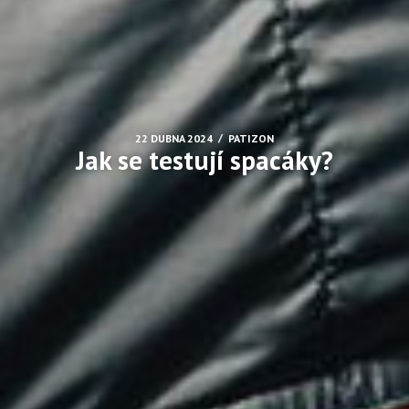
/
22 DUBNA 2024
PATIZON
Jak se testují spacáky?