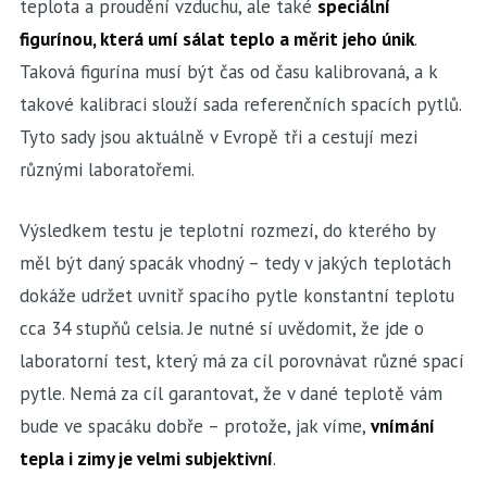
teplota a proudění vzduchu, ale také
speciální
figurínou, která umí sálat teplo a měrit jeho únik
.
Taková figurína musí být čas od času kalibrovaná, a k
takové kalibraci slouží sada referenčních spacích pytlů.
Tyto sady jsou aktuálně v Evropě tři a cestují mezi
různými laboratořemi.
Výsledkem testu je teplotní rozmezí, do kterého by
měl být daný spacák vhodný – tedy v jakých teplotách
dokáže udržet uvnitř spacího pytle konstantní teplotu
cca 34 stupňů celsia. Je nutné sí uvědomit, že jde o
laboratorní test, který má za cíl porovnávat různé spací
pytle. Nemá za cíl garantovat, že v dané teplotě vám
bude ve spacáku dobře – protože, jak víme,
vnímání
tepla i zimy je velmi subjektivní
.