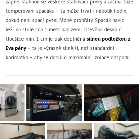
zapne, stáhnou se veškeré stahovací prvky a začíná fáze
temperování spacáku – ta může trvat i několik hodin,
dokud není spací pytel řádně prohřátý. Spacák navíc
leží na stole cca 1 metr nad zemí. Dřevěná deska o
tloušťce min. 1 cm je pak doplněná
silnou podložkou z
Eva pěny
– ta je výrazně silnější, než standardní
karimatka – aby se docílilo maximální izolace odspodu.