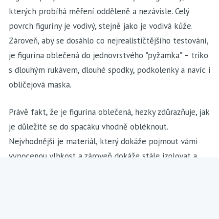
kterých probíhá měření odděleně a nezávisle. Celý
povrch figuríny je vodivý, stejně jako je vodivá kůže.
Zároveň, aby se dosáhlo co nejrealističtějšího testování,
je figurína oblečená do jednovrstvého "pyžamka" – triko
s dlouhým rukávem, dlouhé spodky, podkolenky a navíc i
obličejová maska.
Právě fakt, že je figurína oblečená, hezky zdůrazňuje, jak
je důležité se do spacáku vhodně obléknout.
Nejvhodnější je materiál, který dokáže pojmout vámi
vypocenou vlhkost a zároveň dokáže stále izolovat a
zůstane příjemný – třeba merino vlna nebo směsové
materiály syntetiky a merina. Už jsi vyzkoušel naše
Merino T-Shirt
?